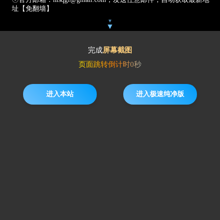
址【免翻墙】
▼
▼
完成
屏幕截图
页面跳转倒计时
0
秒
进入本站
进入极速纯净版